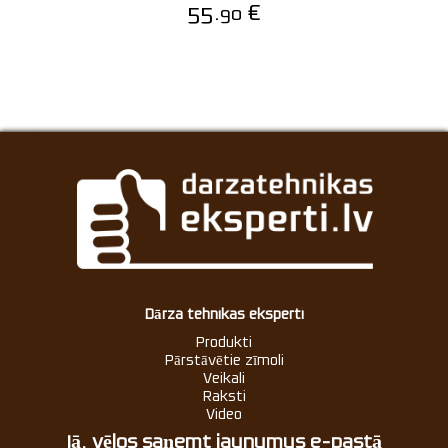
55.
€
90
Dārza tehnikas eksperti
Produkti
Pārstāvētie zīmoli
Veikali
Raksti
Video
Jā, vēlos saņemt jaunumus e-pastā