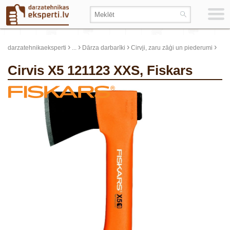
›
›
›
›
darzatehnikaeksperti
...
Dārza darbarīki
Cirvji, zaru zāģi un piederumi
Cirvis X5 121123 XXS, Fiskars
update thumb