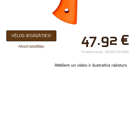
×
47.92
€
VĒLOS IEGĀDĀTIES!
Jūsu vārds*
Atrast izplatītāju
Uzņēmuma
Produkta kods:
1015617&FISKA
nosaukums.
Attēliem un video ir ilustratīvs raksturs.
tālr.*
E-pasts*
Izvēlieties tuvāko
veikalu*
Komentārs