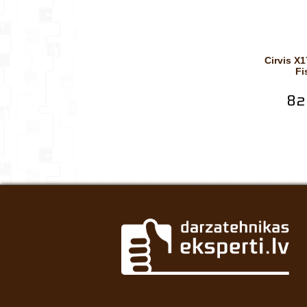
Cirvis X17 122463 M,
Fi
82