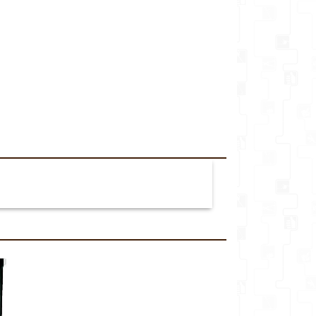
veikalu*
Komentārs