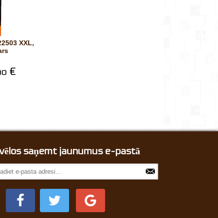
ars
€
00
, vēlos saņemt jaunumus e-pastā