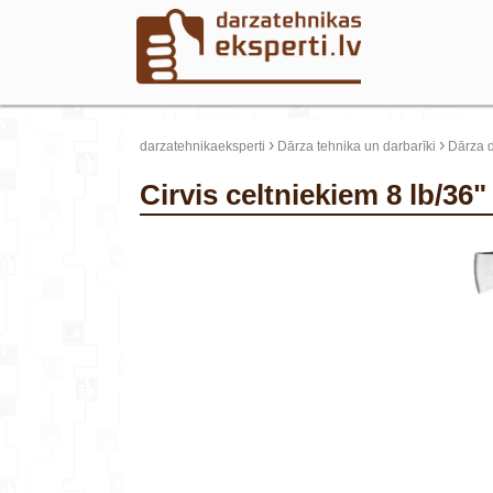
›
›
darzatehnikaeksperti
Dārza tehnika un darbarīki
Dārza d
Cirvis celtniekiem 8 lb/36
update thumb