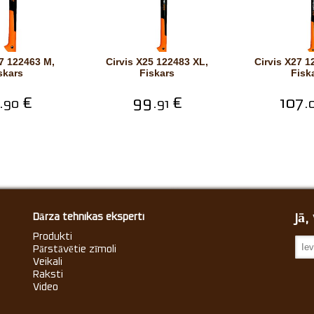
Cirvis X25 122483 XL,
Cirvis X27 122503 XXL,
skars
Fiskars
Fisk
.
€
99.
€
107.
90
91
Jā
Dārza tehnikas eksperti
Produkti
Pārstāvētie zīmoli
Veikali
Raksti
Video