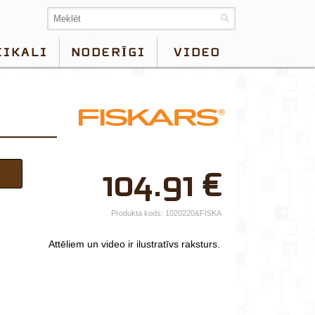
EIKALI
NODERĪGI
VIDEO
×
104.91
€
Jūsu vārds*
Uzņēmuma
Produkta kods:
1020220&FISKA
nosaukums.
Attēliem un video ir ilustratīvs raksturs.
tālr.*
E-pasts*
Izvēlieties tuvāko