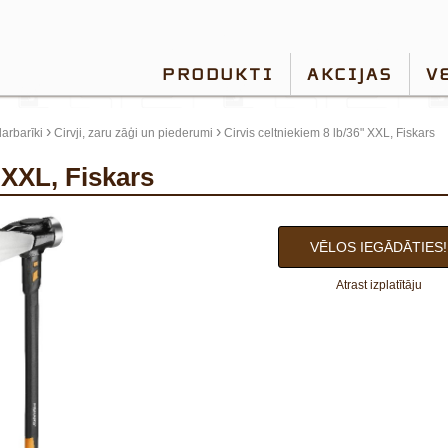
PRODUKTI
AKCIJAS
V
›
›
arbarīki
Cirvji, zaru zāģi un piederumi
Cirvis celtniekiem 8 lb/36" XXL, Fiskars
" XXL, Fiskars
VĒLOS IEGĀDĀTIES!
Atrast izplatītāju