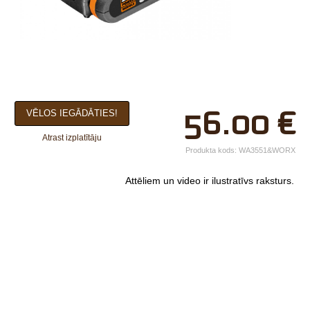
×
56.00
€
VĒLOS IEGĀDĀTIES!
Jūsu vārds*
Atrast izplatītāju
Uzņēmuma
Produkta kods:
WA3551&WORX
nosaukums.
Attēliem un video ir ilustratīvs raksturs.
tālr.*
E-pasts*
Izvēlieties tuvāko
veikalu*
Komentārs