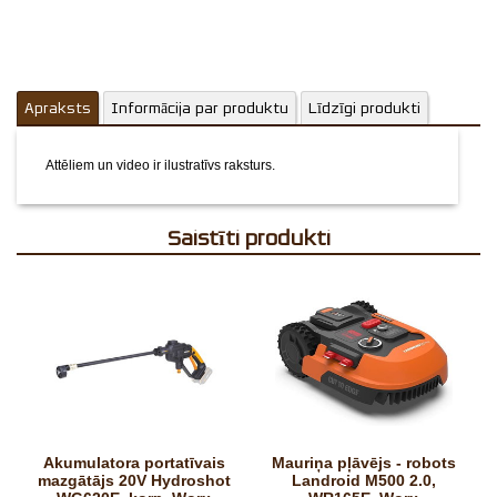
Apraksts
Informācija par produktu
Līdzīgi produkti
Attēliem un video ir ilustratīvs raksturs.
Saistīti produkti
Akumulatora portatīvais
Mauriņa pļāvējs - robots
mazgātājs 20V Hydroshot
Landroid M500 2.0,