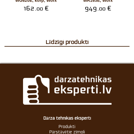
WG620E, korp, Worx
WR165E, Worx
162.
€
949.
€
00
00
Līdzīgi produkti
Dārza tehnikas eksperti
Produkti
Pārstāvētie zīmoli