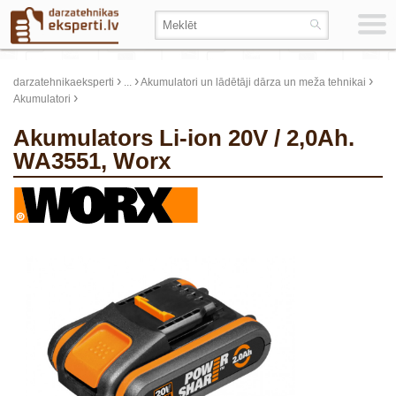
›
›
›
darzatehnikaeksperti
...
Akumulatori un lādētāji dārza un meža tehnikai
›
Akumulatori
Akumulators Li-ion 20V / 2,0Ah.
WA3551, Worx
update thumb