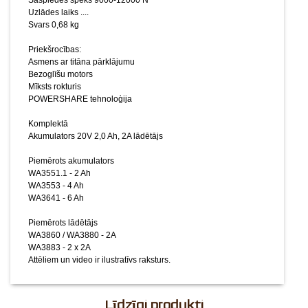
Saspiedes spēks 9000-12000 N
WA3860 / WA3880 - 2A
Uzlādes laiks ....
WA3883 - 2 x 2A
Svars 0,68 kg
Attēliem un video ir ilustratīvs raksturs.
Priekšrocības:
Asmens ar titāna pārklājumu
Bezoglīšu motors
Mīksts rokturis
POWERSHARE tehnoloģija
Komplektā
Akumulators 20V 2,0 Ah, 2A lādētājs
Piemērots akumulators
WA3551.1 - 2 Ah
WA3553 - 4 Ah
WA3641 - 6 Ah
Piemērots lādētājs
WA3860 / WA3880 - 2A
WA3883 - 2 x 2A
Attēliem un video ir ilustratīvs raksturs.
Līdzīgi produkti