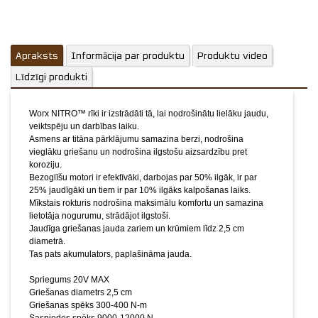
Tas pats akumulators, paplašināma jauda.
Spriegums 20V MAX
Griešanas diametrs 2,5 cm
Apraksts
Informācija par produktu
Griešanas spēks 300-400 N-m
Produktu video
Saspiedes spēks 9000-12000 N
Līdzīgi produkti
Uzlādes laiks ....
Svars 0,68 kg
Worx NITRO™ rīki ir izstrādāti tā, lai nodrošinātu lielāku jaudu,
Priekšrocības:
veiktspēju un darbības laiku.
Asmens ar titāna pārklājumu
Asmens ar titāna pārklājumu samazina berzi, nodrošina
Bezoglīšu motors
vieglāku griešanu un nodrošina ilgstošu aizsardzību pret
Mīksts rokturis
koroziju.
POWERSHARE tehnoloģija
Bezoglīšu motori ir efektīvāki, darbojas par 50% ilgāk, ir par
25% jaudīgāki un tiem ir par 10% ilgāks kalpošanas laiks.
Mīkstais rokturis nodrošina maksimālu komfortu un samazina
Komplektā
lietotāja nogurumu, strādājot ilgstoši.
Akumulators 20V 2,0 Ah, 2A lādētājs
Jaudīga griešanas jauda zariem un krūmiem līdz 2,5 cm
diametrā.
Piemērots akumulators
Tas pats akumulators, paplašināma jauda.
WA3551.1 - 2 Ah
WA3553 - 4 Ah
Spriegums 20V MAX
WA3641 - 6 Ah
Griešanas diametrs 2,5 cm
Griešanas spēks 300-400 N-m
Piemērots lādētājs