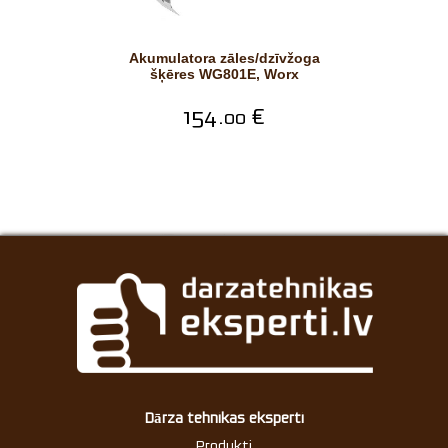
Akumulatora zāles/dzīvžoga
šķēres WG801E, Worx
154.
€
00
Dārza tehnikas eksperti
Produkti