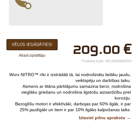
×
209.00
€
VĒLOS IEGĀDĀTIES!
Jūsu vārds*
Atrast izplatītāju
Uzņēmuma
Produkta kods:
WG330E&WORX
nosaukums.
Worx NITRO™ rīki ir izstrādāti tā, lai nodrošinātu lielāku jaudu,
tālr.*
veiktspēju un darbības laiku.
Asmens ar titāna pārklājumu samazina berzi, nodrošina
E-pasts*
vieglāku griešanu un nodrošina ilgstošu aizsardzību pret
koroziju.
Izvēlieties tuvāko
Bezoglīšu motori ir efektīvāki, darbojas par 50% ilgāk, ir par
25% jaudīgāki un tiem ir par 10% ilgāks kalpošanas laiks.
veikalu*
Mīkstais rokturis nodrošina maksimālu komfortu un samazina
Izlasiet pilnu aprakstu →
lietotāja nogurumu, strādājot ilgstoši.
Jaudīga griešanas jauda zariem un krūmiem līdz 2,5 cm
Komentārs
diametrā.