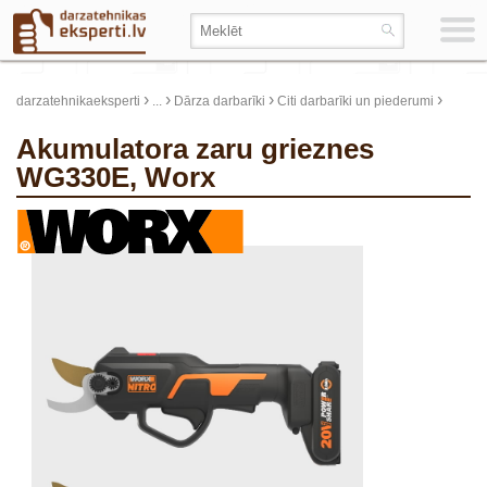
›
›
›
›
darzatehnikaeksperti
...
Dārza darbarīki
Citi darbarīki un piederumi
Akumulatora zaru grieznes
WG330E, Worx
update thumb