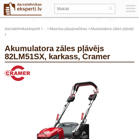
›
›
›
darzatehnikaeksperti
...
Mauriņa pļaujmašīnas
Akumulatora zāles pļāvēji
›
Akumulatora zāles pļāvējs
82LM51SX, karkass, Cramer
update thumb