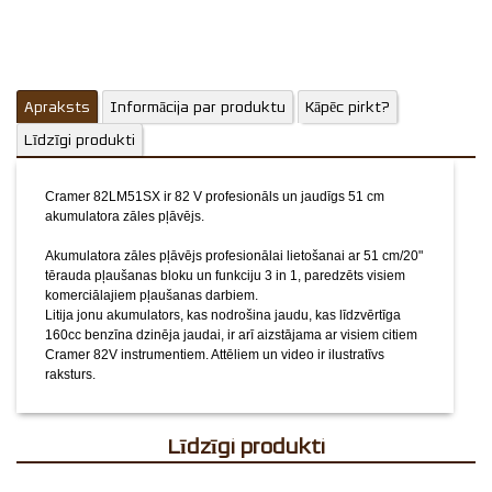
Apraksts
Informācija par produktu
Kāpēc pirkt?
Līdzīgi produkti
Cramer 82LM51SX ir 82 V profesionāls un jaudīgs 51 cm
akumulatora zāles pļāvējs.
Akumulatora zāles pļāvējs profesionālai lietošanai ar 51 cm/20"
tērauda pļaušanas bloku un funkciju 3 in 1, paredzēts visiem
komerciālajiem pļaušanas darbiem.
Litija jonu akumulators, kas nodrošina jaudu, kas līdzvērtīga
160cc benzīna dzinēja jaudai, ir arī aizstājama ar visiem citiem
Cramer 82V instrumentiem.
Attēliem un video ir ilustratīvs
raksturs.
Līdzīgi produkti