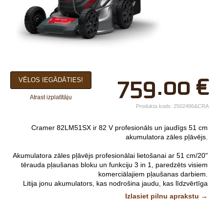
×
759.00
€
VĒLOS IEGĀDĀTIES!
Jūsu vārds*
Atrast izplatītāju
Uzņēmuma
Produkta kods:
2502486&CRA
nosaukums.
Cramer 82LM51SX ir 82 V profesionāls un jaudīgs 51 cm
tālr.*
akumulatora zāles pļāvējs.
E-pasts*
Akumulatora zāles pļāvējs profesionālai lietošanai ar 51 cm/20"
tērauda pļaušanas bloku un funkciju 3 in 1, paredzēts visiem
Izvēlieties tuvāko
komerciālajiem pļaušanas darbiem.
Litija jonu akumulators, kas nodrošina jaudu, kas līdzvērtīga
veikalu*
160cc benzīna dzinēja jaudai, ir arī aizstājama ar visiem citiem
Izlasiet pilnu aprakstu →
Cramer 82V instrumentiem.
Attēliem un video ir ilustratīvs
raksturs.
Komentārs