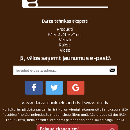
Dārza tehnikas eksperti
Produkti
Pārstāvētie zīmoli
Veikali
Raksti
Video
Jā, vēlos saņemt jaunumus e-pastā
www.darzatehnikaeksperti.lv | www.dte.lv
Norādītajām pārdošanas cenām ir tikai un vienīgi rekomendējošs raksturs. SIA
"Stokker" nekādi neierobežo mazumtirgotājiem norādītās preces pārdot lētāk,
tas ir - lētāk, nekā norādīta ieteicamā pārdošanas cena, kā arī dārgāk, nekā
norādīta ieteicamā pārdošanas cena.
Pajautā ekspertiem!