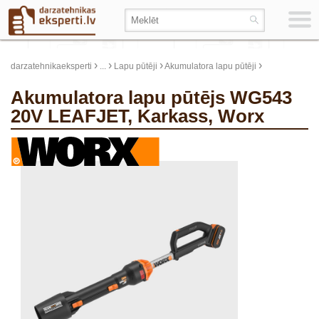
›
›
›
›
darzatehnikaeksperti
...
Lapu pūtēji
Akumulatora lapu pūtēji
Akumulatora lapu pūtējs WG543
20V LEAFJET, Karkass, Worx
update thumb