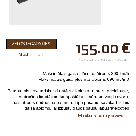
×
155.00
€
VĒLOS IEGĀDĀTIES!
Jūsu vārds*
Atrast izplatītāju
Uzņēmuma
Produkta kods:
WG543E.9&WORX
nosaukums.
Maksimālais gaisa plūsmas ātrums 209 km/h
tālr.*
Maksimālais gaisa plūsmas apjoms 696 m3/m3
E-pasts*
Patentētais novatoriskais LeafJet dizains ar motoru priekšpusé,
nodrošina lietotājiem kompaktāko izmēru un vieglo svaru.
Izvēlieties tuvāko
Liels ātrums nodrošina pat mitru lapu pūšanu, savukārt lielais
gaisa apjoms, lai izpūstu daudz sausu lapu.Pateicoties
veikalu*
bīdāmajai konstrukcijai var ātri mainīt gaisa ātruma režīmu un
Izlasiet pilnu aprakstu →
gaisa apjoma režīmu.
Komentārs
AKUMULATORS UN LĀDĒTĀJS NAV KOMPLEKTĀ
Attēliem un