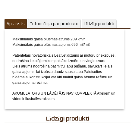
video ir ilustratīvs raksturs.
Apraksts
Informācija par produktu
Līdzīgi produkti
Maksimālais gaisa plūsmas ātrums 209 km/h
Maksimālais gaisa plūsmas apjoms 696 m3/m3
Patentētais novatoriskais LeafJet dizains ar motoru priekšpusé,
nodrošina lietotājiem kompaktāko izmēru un vieglo svaru.
Liels ātrums nodrošina pat mitru lapu pūšanu, savukārt lielais
gaisa apjoms, lai izpūstu daudz sausu lapu.Pateicoties
bīdāmajai konstrukcijai var ātri mainīt gaisa ātruma režīmu un
gaisa apjoma režīmu.
AKUMULATORS UN LĀDĒTĀJS NAV KOMPLEKTĀ
Attēliem un
video ir ilustratīvs raksturs.
Līdzīgi produkti