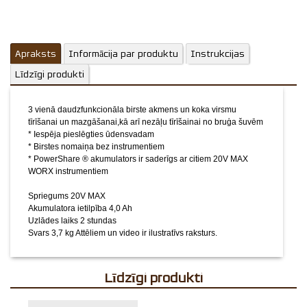
Apraksts
Informācija par produktu
Instrukcijas
Līdzīgi produkti
3 vienā daudzfunkcionāla birste akmens un koka virsmu
tīrīšanai un mazgāšanai,kā arī nezāļu tīrīšainai no bruģa šuvēm
* Iespēja pieslēgties ūdensvadam
* Birstes nomaiņa bez instrumentiem
* PowerShare ® akumulators ir saderīgs ar citiem 20V MAX
WORX instrumentiem
Spriegums 20V MAX
Akumulatora ietilpība 4,0 Ah
Uzlādes laiks 2 stundas
Svars 3,7 kg
Attēliem un video ir ilustratīvs raksturs.
Līdzīgi produkti