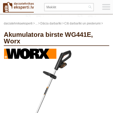
›
›
›
›
darzatehnikaeksperti
...
Dārza darbarīki
Citi darbarīki un piederumi
Akumulatora birste WG441E,
Worx
update thumb