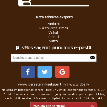
Dārza tehnikas eksperti
Produkti
Pārstāvētie zīmoli
Veikali
Raksti
Video
Jā, vēlos saņemt jaunumus e-pastā
www.darzatehnikaeksperti.lv | www.dte.lv
Norādītajām pārdošanas cenām ir tikai un vienīgi rekomendējošs raksturs. SIA
"Stokker" nekādi neierobežo mazumtirgotājiem norādītās preces pārdot lētāk,
tas ir - lētāk, nekā norādīta ieteicamā pārdošanas cena, kā arī dārgāk, nekā
norādīta ieteicamā pārdošanas cena.
Pajautā ekspertiem!