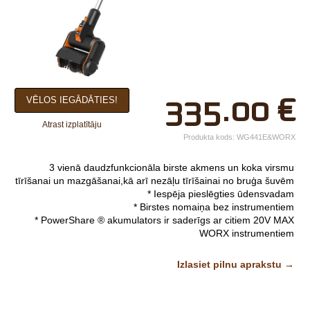
×
335.00
€
VĒLOS IEGĀDĀTIES!
Jūsu vārds*
Atrast izplatītāju
Uzņēmuma
Produkta kods:
WG441E&WORX
nosaukums.
3 vienā daudzfunkcionāla birste akmens un koka virsmu
tālr.*
tīrīšanai un mazgāšanai,kā arī nezāļu tīrīšainai no bruģa šuvēm
* Iespēja pieslēgties ūdensvadam
E-pasts*
* Birstes nomaiņa bez instrumentiem
* PowerShare ® akumulators ir saderīgs ar citiem 20V MAX
Izvēlieties tuvāko
WORX instrumentiem
veikalu*
Spriegums 20V MAX
Izlasiet pilnu aprakstu →
Akumulatora ietilpība 4,0 Ah
Uzlādes laiks 2 stundas
Komentārs
Svars 3,7 kg
Attēliem un video ir ilustratīvs raksturs.