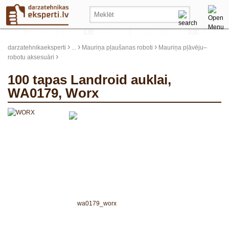
›
›
›
darzatehnikaeksperti
...
Mauriņa pļaušanas roboti
Mauriņa pļāvēju–
›
robotu aksesuāri
100 tapas Landroid auklai,
WA0179, Worx
update thumb