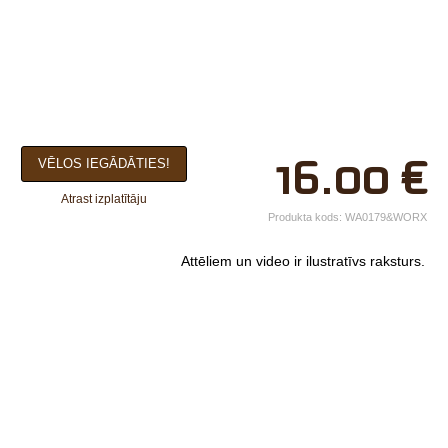
×
16.00
€
VĒLOS IEGĀDĀTIES!
Jūsu vārds*
Atrast izplatītāju
Uzņēmuma
Produkta kods:
WA0179&WORX
nosaukums.
Attēliem un video ir ilustratīvs raksturs.
tālr.*
E-pasts*
Izvēlieties tuvāko
veikalu*
Komentārs